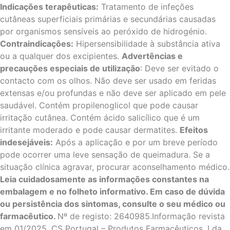
Indicações terapêuticas:
Tratamento de infeções
cutâneas superficiais primárias e secundárias causadas
por organismos sensíveis ao peróxido de hidrogénio.
Contraindicações:
Hipersensibilidade à substância ativa
ou a qualquer dos excipientes.
Advertências e
precauções especiais de utilização
: Deve ser evitado o
contacto com os olhos. Não deve ser usado em feridas
extensas e/ou profundas e não deve ser aplicado em pele
saudável. Contém propilenoglicol que pode causar
irritação cutânea. Contém ácido salicílico que é um
irritante moderado e pode causar dermatites.
Efeitos
indesejáveis:
Após a aplicação e por um breve período
pode ocorrer uma leve sensação de queimadura. Se a
situação clínica agravar, procurar aconselhamento médico.
Leia cuidadosamente as informações constantes na
embalagem e no folheto informativo. Em caso de dúvida
ou persistência dos sintomas, consulte o seu médico ou
farmacêutico.
Nº de registo: 2640985.Informação revista
em 01/2025. CS Portugal – Produtos Farmacêuticos, Lda.