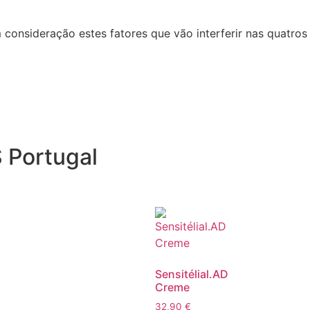
nsideração estes fatores que vão interferir nas quatros b
S Portugal
Sensitélial.AD
Creme
32,90
€