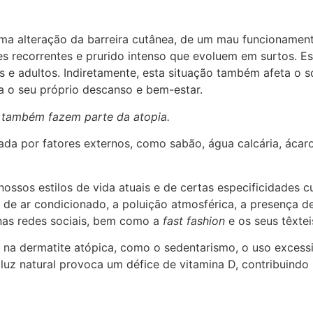
e uma alteração da barreira cutânea, de um mau funcionamen
s recorrentes e prurido intenso que evoluem em surtos. E
as e adultos. Indiretamente, esta situação também afeta o 
ca o seu próprio descanso e bem-estar.
ustão também fazem parte da atopia.
a por fatores externos, como sabão, água calcária, ácaro
nossos estilos de vida atuais e de certas especificidades 
 de ar condicionado, a poluição atmosférica, a presença d
 nas redes sociais, bem como a
fast fashion
e os seus têxtei
s na dermatite atópica, como o sedentarismo, o uso excessi
 luz natural provoca um défice de vitamina D, contribuind